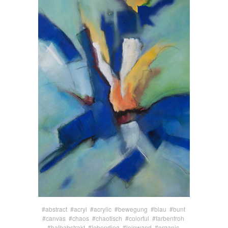
#abstract
#acryl
#acrylic
#bewegung
#blau
#bunt
#canvas
#chaos
#chaotisch
#colorful
#farbenfroh
#halbabstrakt
#lebendiog
#leinwand
#organic