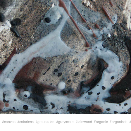
h
#canvas
#colorless
#graustufen
#greyscale
#leinwand
#organic
#organisch