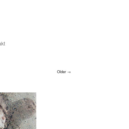
akt
Older