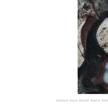
#abstract
#acryl
#acrylic
#asche
#as