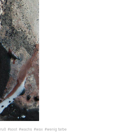
#ruß
#soot
#wachs
#wax
#wenig farbe