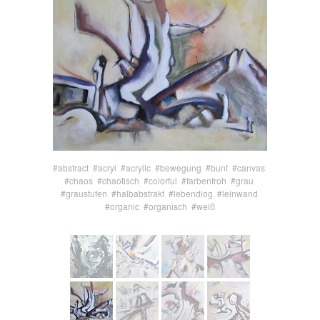
#abstract
#acryl
#acrylic
#bewegung
#bunt
#canvas
#chaos
#chaotisch
#colorful
#farbenfroh
#grau
#graustufen
#halbabstrakt
#lebendiog
#leinwand
#organic
#organisch
#weiß