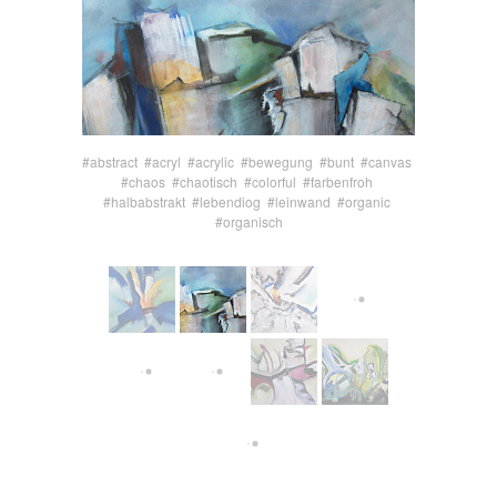
#abstract
#acryl
#acrylic
#bewegung
#bunt
#canvas
#chaos
#chaotisch
#colorful
#farbenfroh
#halbabstrakt
#lebendiog
#leinwand
#organic
#organisch