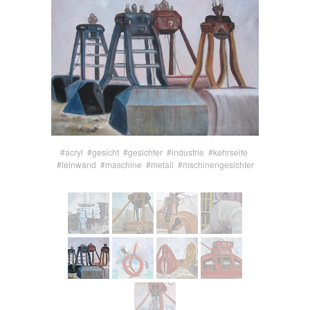
#acryl
#gesicht
#gesichter
#industrie
#kehrseite
#leinwand
#maschine
#metall
#mschinengesichter