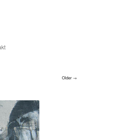
akt
Older