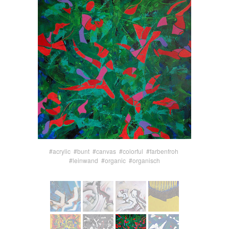
#acrylic
#bunt
#canvas
#colorful
#farbenfroh
#leinwand
#organic
#organisch