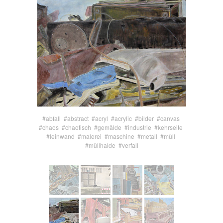
#abfall
#abstract
#acryl
#acrylic
#bilder
#canvas
#chaos
#chaotisch
#gemälde
#industrie
#kehrseite
#leinwand
#malerei
#maschine
#metall
#müll
#müllhalde
#verfall