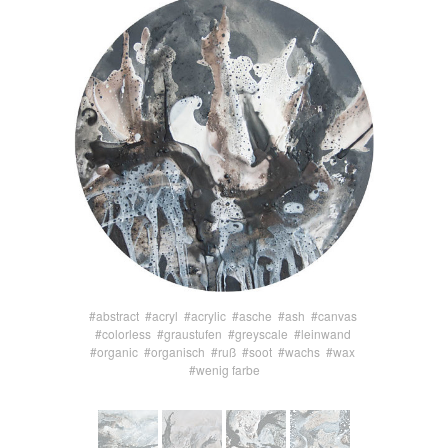
#abstract
#acryl
#acrylic
#asche
#ash
#canvas
#colorless
#graustufen
#greyscale
#leinwand
#organic
#organisch
#ruß
#soot
#wachs
#wax
#wenig farbe