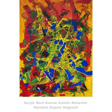
#acrylic
#bunt
#canvas
#colorful
#farbenfroh
#leinwand
#organic
#organisch