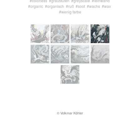
#colorless
#graustufen
#greyscale
#leinwand
#organic
#organisch
#ruß
#soot
#wachs
#wax
#wenig farbe
© Volkmar Köhler