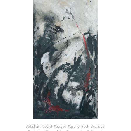
#abstract
#acryl
#acrylic
#asche
#ash
#canvas