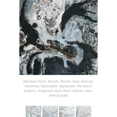
#abstract
#acryl
#acrylic
#asche
#ash
#canvas
#colorless
#graustufen
#greyscale
#leinwand
#organic
#organisch
#ruß
#soot
#wachs
#wax
#wenig farbe