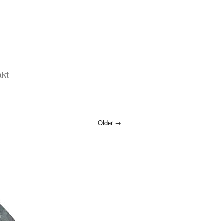
akt
Older