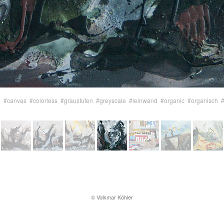
h
#canvas
#colorless
#graustufen
#greyscale
#leinwand
#organic
#organisch
© Volkmar Köhler