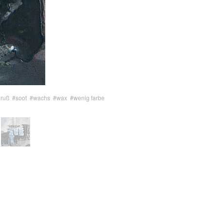
#ruß
#soot
#wachs
#wax
#wenig farbe