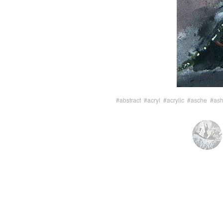
#abstract
#acryl
#acrylic
#asche
#as