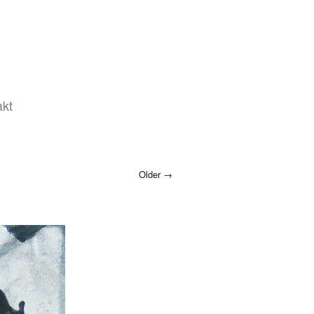
akt
Older