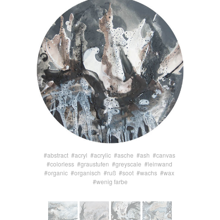
#abstract
#acryl
#acrylic
#asche
#ash
#canvas
#colorless
#graustufen
#greyscale
#leinwand
#organic
#organisch
#ruß
#soot
#wachs
#wax
#wenig farbe