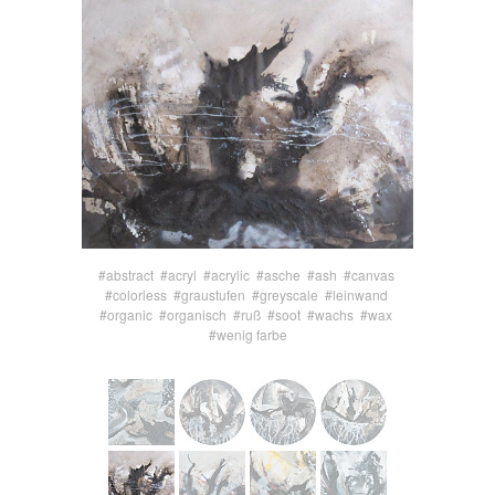
#abstract
#acryl
#acrylic
#asche
#ash
#canvas
#colorless
#graustufen
#greyscale
#leinwand
#organic
#organisch
#ruß
#soot
#wachs
#wax
#wenig farbe